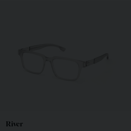
Per E-Mail senden
RIVER
Du erhältst die technischen Daten Deiner Auswahl in
Deinem Posteingang. Du kannst jedes
Partnergeschäft
besuchen und die Mitarbeiter werden wissen, welches
Modell du haben möchtest.
Abonniere unseren Newsletter
Größenangaben
RIVER
Senden
Mit Deiner Anmeldung erklärst Du Dich damit einverstanden,
Nachrichten von ic! berlin zu erhalten. Mehr dazu findest Du in
unserer
Datenschutzerklärung
.
River