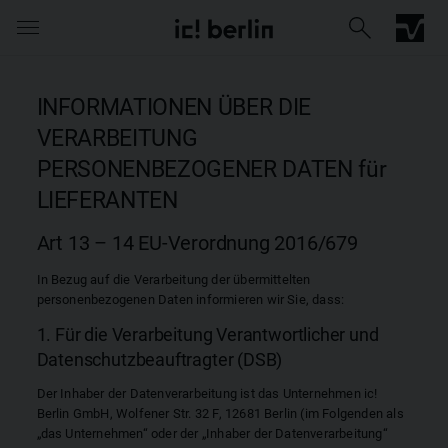
INFORMATIONEN ÜBER DIE
VERARBEITUNG
PERSONENBEZOGENER DATEN für
LIEFERANTEN
Art 13 – 14 EU-Verordnung 2016/679
In Bezug auf die Verarbeitung der übermittelten
personenbezogenen Daten informieren wir Sie, dass:
Iconic Chrome Collection
1. Für die Verarbeitung Verantwortlicher und
Barberini® mineral lenses
Die Mer
Kollektio
Datenschutzbeauftragter (DSB)
Der Inhaber der Datenverarbeitung ist das Unternehmen ic!
Berlin GmbH, Wolfener Str. 32 F, 12681 Berlin (im Folgenden als
„das Unternehmen“ oder der „Inhaber der Datenverarbeitung“