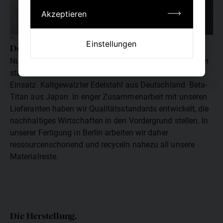
Akzeptieren
METALL
Einstellungen
Der Ursprung zählt.
Nur, wenn Materialien aus verantwortungsvollen Quellen
stammen, kommen sie in Produkten von ic! berlin zum
Einsatz. Kaltgewalzter Edelstahl aus Deutschland. Beta-
Titan aus Japan. In enger Zusammenarbeit mit unseren
Lieferanten haben wir Qualitätsstandards entwickelt, die
nachhaltiges Wirtschaften in den Vordergrund stellen. In
unserer Fertigung in Berlin arbeiten wir daher
ressourcenschonend und recyceln nahezu all unsere
Materialreste.
Die Herstellung.