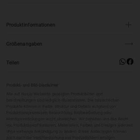
Produktinformationen
Stegbreite (DBL)
20 mm
Größenangaben
Rahmengröße
Groß
Teilen
Glashöhe
45 mm
Bügellänge
Stegbreite
Frontbreite
Produkt- und Bild-Disclaimer
150 mm
(DBL)
137 mm
Glasbreite
54 mm
20 mm
Alle auf dieser Webseite gezeigten Produktbilder und -
beschreibungen sind lediglich Illustrationen. Die tatsächlichen
Material
Metall
Produkte können in Farbe, Struktur und Details aufgrund von
Bügelbreite
Glashöhe
Glasbreite
Produktionsprozessen, Beleuchtung, Bildbearbeitung oder
6 mm
45 mm
54 mm
Monitoreinstellungen leicht abweichen. Wir behalten uns das Recht
vor, Produktspezifikationen, Materialien, Farben und Designs jederzeit
ohne vorherige Ankündigung zu ändern. Diese Änderungen können
auch nach der Veröffentlichung von Produktbildern erfolgen.